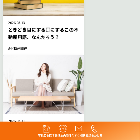
2026.03.13
ときどき目にする耳にするこの不
動産用語、なんだろう？
不動産関連
2026.03.11
新しいおうちを買いたい･･･でも
どうしたらいい？ 〜購入の流れ
不動産を探す
分譲地内物件
今すぐ相談
電話をかける