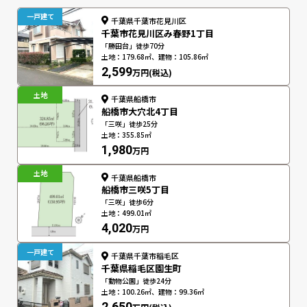
一戸建て
千葉県千葉市花見川区
千葉市花見川区み春野1丁目
「勝田台」徒歩70分
土地：179.68㎡、建物：105.86㎡
2,599
万円(税込)
土地
千葉県船橋市
船橋市大穴北4丁目
「三咲」徒歩25分
土地：355.85㎡
1,980
万円
土地
千葉県船橋市
船橋市三咲5丁目
「三咲」徒歩6分
土地：499.01㎡
4,020
万円
一戸建て
千葉県千葉市稲毛区
千葉県稲毛区園生町
「動物公園」徒歩24分
土地：100.26㎡、建物：99.36㎡
2,650