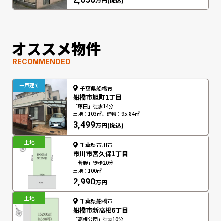
万円(税込)
オススメ物件
RECOMMENDED
一戸建て
千葉県船橋市
船橋市旭町1丁目
「塚田」徒歩14分
土地：103㎡、建物：95.84㎡
3,499
万円(税込)
土地
千葉県市川市
市川市宮久保1丁目
「菅野」徒歩20分
土地：100㎡
2,990
万円
土地
千葉県船橋市
船橋市新高根6丁目
「高根公団」徒歩10分