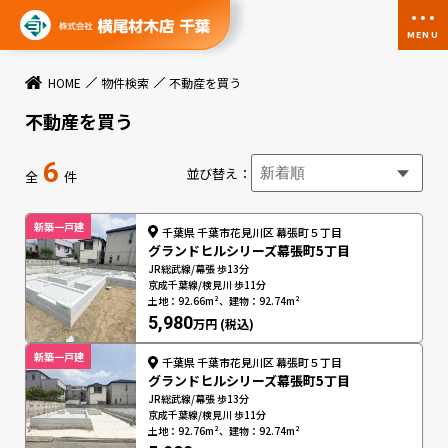
MENU
HOME
物件検索
不動産を買う
不動産を買う
6
並び替え：
全
件
新築一戸建
千葉県 千葉市花見川区 幕張町５丁目
グランドヒルシリーズ幕張町5丁目
JR総武線/幕張 歩13分
京成千葉線/検見川 歩11分
土地：92.66m²、建物：92.74m²
5,980
万円 (税込)
新築一戸建
千葉県 千葉市花見川区 幕張町５丁目
グランドヒルシリーズ幕張町5丁目
JR総武線/幕張 歩13分
京成千葉線/検見川 歩11分
土地：92.76m²、建物：92.74m²