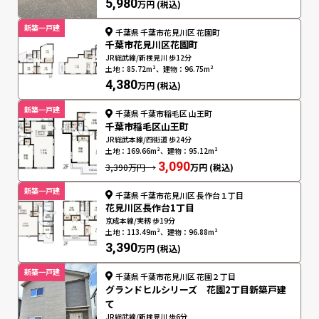
5,980
万円 (税込)
新築一戸建
千葉県 千葉市花見川区 花園町
千葉市花見川区花園町
JR総武線/新検見川 歩12分
土地：85.72m²、建物：96.75m²
4,380
万円 (税込)
新築一戸建
千葉県 千葉市稲毛区 山王町
千葉市稲毛区山王町
JR総武本線/四街道 歩24分
土地：169.66m²、建物：95.12m²
3,090
3,390万円 →
万円 (税込)
新築一戸建
千葉県 千葉市花見川区 長作台１丁目
花見川区長作台1丁目
京成本線/実籾 歩19分
土地：113.49m²、建物：96.88m²
3,390
万円 (税込)
新築一戸建
千葉県 千葉市花見川区 花園２丁目
グランドヒルシリーズ 花園2丁目新築戸建
て
JR総武線/新検見川 歩6分