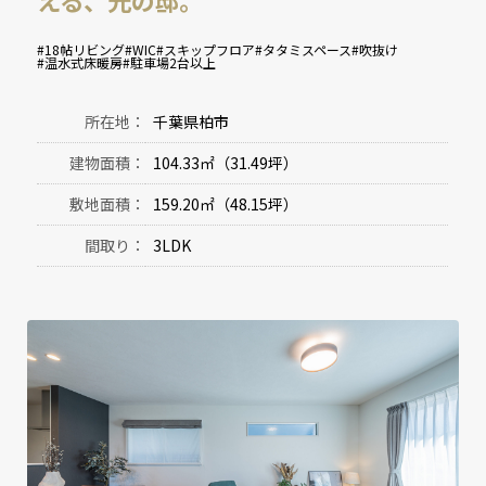
える、光の邸。
#18帖リビング
#WIC
#スキップフロア
#タタミスペース
#吹抜け
#温水式床暖房
#駐車場2台以上
所在地：
千葉県柏市
建物面積：
104.33㎡（31.49坪）
敷地面積：
159.20㎡（48.15坪）
間取り：
3LDK