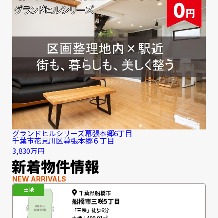
グランドヒルシリーズ幕張本郷6丁目
千葉市花見川区幕張本郷６丁目
3,830
万円
新着物件情報
NEW ARRIVALS
土地
千葉県船橋市
船橋市三咲5丁目
「三咲」徒歩6分
土地：499.01㎡