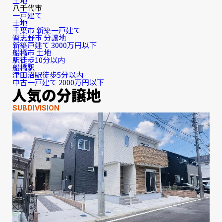
土地
八千代市
一戸建て
土地
千葉市 新築一戸建て
習志野市 分譲地
新築戸建て 3000万円以下
船橋市 土地
駅徒歩10分以内
船橋駅
津田沼駅徒歩5分以内
中古一戸建て 2000万円以下
人気の分譲地
SUBDIVISION