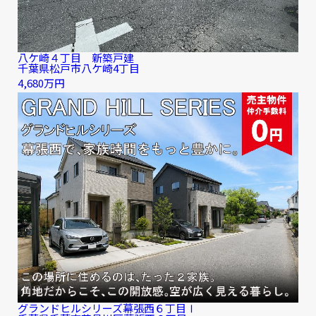
八ケ崎４丁目 新築戸建
千葉県松戸市八ケ崎4丁目
4,680万円
グランドヒルシリーズ幕張西６丁目Ⅰ