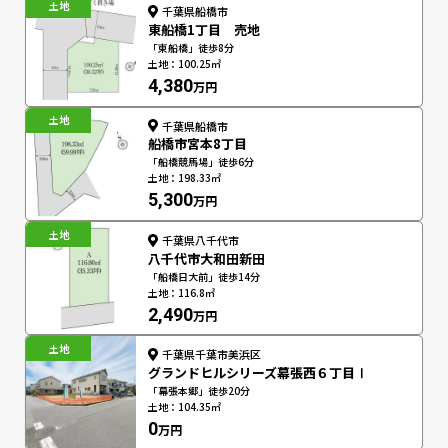
土地
千葉県船橋市
東船橋1丁目 売地
「東船橋」徒歩8分
土地：100.25㎡
4,380
万円
土地
千葉県船橋市
船橋市宮本8丁目
「船橋競馬場」徒歩6分
土地：198.33㎡
5,300
万円
土地
千葉県八千代市
八千代市大和田新田
「船橋日大前」徒歩14分
土地：116.8㎡
2,490
万円
土地
千葉県千葉市美浜区
グランドヒルシリーズ幕張西６丁目Ⅰ
「幕張本郷」徒歩20分
土地：104.35㎡
0
万円