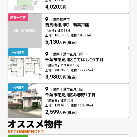
4,020
万円
新築一戸建
千葉県松戸市
西馬橋相川町 新築戸建
「馬橋」徒歩12分
土地：101.33㎡、建物：95.57㎡
5,130
万円(税込)
一戸建て
千葉県千葉市花見川区
千葉市花見川区こてはし台1丁目
「勝田台」バス乗車15分
土地：286.96㎡、建物：227.65㎡
3,980
万円(税込)
一戸建て
千葉県千葉市花見川区
千葉市花見川区み春野1丁目
「勝田台」徒歩70分
土地：179.68㎡、建物：105.86㎡
2,599
万円(税込)
オススメ物件
RECOMMENDED